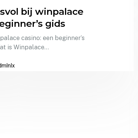
svol bij winpalace
eginner’s gids
npalace casino: een beginner’s
Wat is Winpalace…
dmlnlx