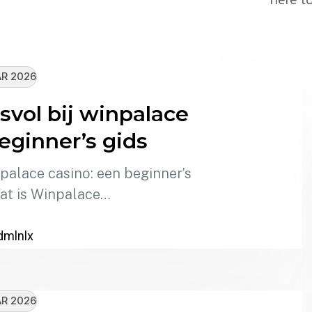
R 2026
svol bij winpalace
eginner’s gids
npalace casino: een beginner’s
Wat is Winpalace…
dmlnlx
R 2026