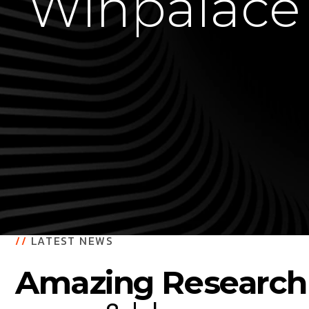
Winpalace 
//
LATEST NEWS
Amazing Research