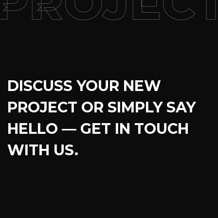
PROJECT
DISCUSS YOUR NEW
PROJECT OR SIMPLY SAY
HELLO — GET IN TOUCH
WITH US.