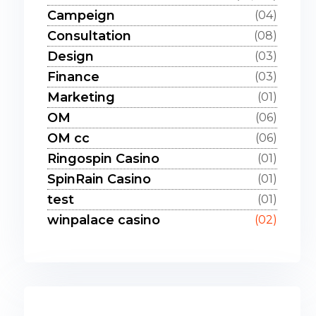
Campeign
(04)
Consultation
(08)
Design
(03)
Finance
(03)
Marketing
(01)
OM
(06)
OM cc
(06)
Ringospin Casino
(01)
SpinRain Casino
(01)
test
(01)
winpalace casino
(02)